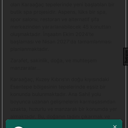
olan Karaağaç tepelerinde yeni başlatılan bir
butik spa projesidir. Aspens, lüks bir spa,
spor salonu, restoran ve alternatif şifa
merkezinden yararlanabilecek 45 konuttan
oluşmaktadır. İnşaatın Ekim 2024'te
başlaması ve Nisan 2027'da tamamlanması
planlanmaktadır.
İletişi
Zarafet, sakinlik, doğa, ve muhteşem
manzaralar...
Karaağaç, Kuzey Kıbrıs'ın doğu kıyısındaki
Esentepe bölgesinin tepelerinde eşsiz bir
konunda bulunmaktadır. Ana Sahil yolu
boyunca uzanan gelişmelerin karmaşasından
uzakta, huzurlu ve manzaralı bir konumda yer
almaktadır. Bu, doğanın tadını çıkarmak ve
canlı enerjiyi en iyi şekilde deneyimlemek için