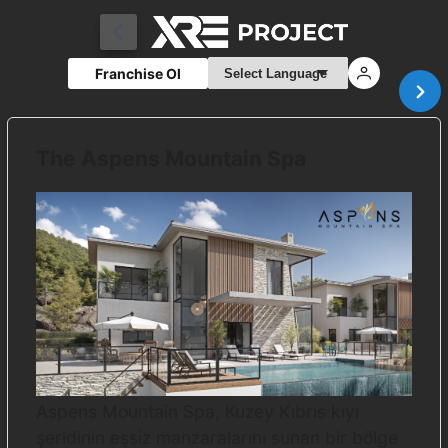
Franchise Ol
The Aspens Mountain Spa
Aspens Mountain Spa, Kuzey Kıbrıs kıyı
şeridinin eşsiz manzaralarını sunan bir bölge