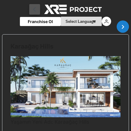
Franchise Ol
Karaağaç Hills
Yaşamın Yeni Adı: Karaağaç Hills