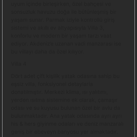
uyum içinde birleşirken, özel bahçesi ve
sonsuzluk havuzu doğa ile bütünleşmiş bir
yaşam sunar. Parmak iziyle kontrollü giriş
sistemi ve akıllı ev altyapısıyla Villa 3,
konforlu ve modern bir yaşam tarzı vaat
ediyor. Akdeniz’e uzanan vadi manzarası ise
bu villayı daha da özel kılıyor.
Villa 4
Dört adet çift kişilik yatak odasına sahip bu
eşsiz villa, fonksiyonel detaylarla
donatılmıştır. Merkezi klima, ısı yalıtımı,
yerden ısıtma sistemine ek olarak, çamaşır
odası ve su kuyusu bulunan özel bir avlu da
bulunmaktadır. Ana yatak odasında ayrı ayrı
his & hers giyinme odaları ve deniz manzaralı
geniş bir ebeveyn banyosu yer almaktadır.