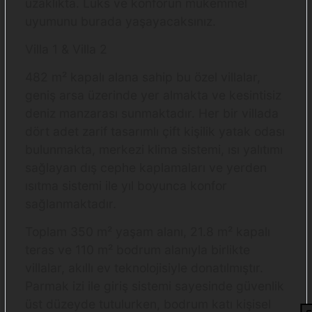
uzaklıkta. Lüks ve konforun mükemmel
uyumunu burada yaşayacaksınız.
Villa 1 & Villa 2
482 m² kapalı alana sahip bu özel villalar,
geniş arsa üzerinde yer almakta ve kesintisiz
deniz manzarası sunmaktadır. Her bir villada
dört adet zarif tasarımlı çift kişilik yatak odası
bulunmakta, merkezi klima sistemi, ısı yalıtımı
sağlayan dış cephe kaplamaları ve yerden
ısıtma sistemi ile yıl boyunca konfor
sağlanmaktadır.
Toplam 350 m² yaşam alanı, 21.8 m² kapalı
teras ve 110 m² bodrum alanıyla birlikte
villalar, akıllı ev teknolojisiyle donatılmıştır.
Parmak izi ile giriş sistemi sayesinde güvenlik
üst düzeyde tutulurken, bodrum katı kişisel