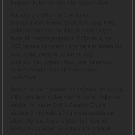
Doğanın kalbinde, eşsiz bir yaşam alanı…
Karaağaç eteklerinin büyüleyici
manzarasında konumlanan Karaağaç Hills,
yalnızca dört özel ve lüks villadan oluşan
butik bir yaşam projesidir. Doğayla iç içe,
360 derece panoramik manzaralar sunan bu
özel proje; yürüyüş yolları ve dağ
patikalarıyla doğanın huzurunu sunarken,
aynı zamanda eşsiz bir mahremiyet
vadediyor.
Sessiz ve sakin konumuna rağmen, Karaağaç
Hills; yeni inşa edilen marina, yerel plajlar ve
seçkin Korineum Golf & Country Club’a
sadece 6 dakikalık sürüş mesafesinde yer
alıyor. Ayrıca, Aspens Mountain Spa ve
Lodge Restaurant ise yalnızca 3 dakikalık