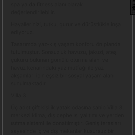
İletişi
spa ya da fitness alanı olarak
değerlendirilebilir.
Hayallerinizi, tutku, gurur ve dürüstlükle inşa
ediyoruz.
Tasarımda yaz-kış yaşam konforu ön planda
tutulmuştur. Sonsuzluk havuzu, jakuzi, ateş
çukuru bulunan gömülü oturma alanı ve
havuz kenarındaki yaz mutfağı ile yaz
akşamları için eşsiz bir sosyal yaşam alanı
sunulmaktadır.
Villa 3
Üç adet çift kişilik yatak odasına sahip Villa 3;
merkezi klima, dış cephe ısı yalıtımı ve yerden
ısıtma sistemi ile donatılmıştır. Geniş terasları
sayesinde iç ve dış mekanlar kusursuz bir