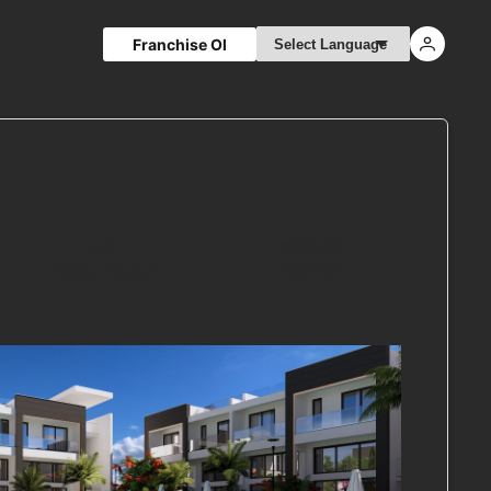
Franchise Ol
36
%
56,67
Toplu Konut
Satıldı