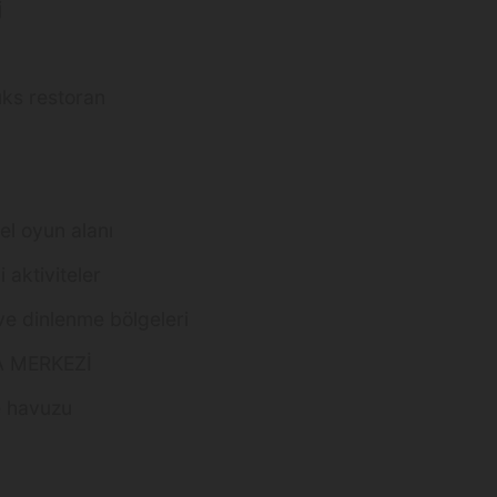
j
lüks restoran
el oyun alanı
i aktiviteler
 ve dinlenme bölgeleri
A MERKEZİ
e havuzu