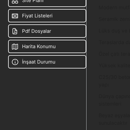
Site Planı
Modern mutfa
Fiyat Listeleri
Seramik zemi
Lüks duş ve 
Pdf Dosyalar
Teraslarda da
Harita Konumu
Özel çatı tera
İnşaat Durumu
Yüksek kalite
C25/30 beton 
yapı
Dünya çapınd
sistemleri
Beyaz eşyala
sunulacaktır