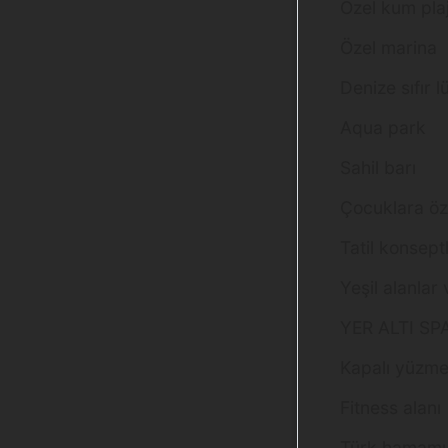
Özel kum pla
Özel marina
Denize sıfır 
Aqua park
Sahil barı
Çocuklara öz
Tatil konseptl
Yeşil alanlar
YER ALTI SP
Kapalı yüzm
Fitness alanı
Türk hamamı