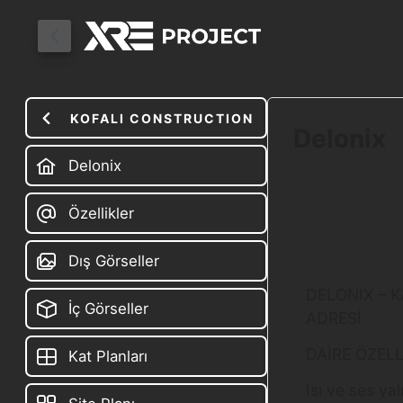
KOFALI CONSTRUCTION
Delonix
Delonix
12
Ay
Özellikler
Taksit İm
Dış Görseller
DELONIX – 
İç Görseller
ADRESİ
DAİRE ÖZELL
Kat Planları
Isı ve ses yal