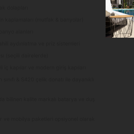
k dolapları
n kaplamaları (mutfak & banyolar)
banyo alanları
hili aydınlatma ve priz sistemleri
sı (seçili dairelerde)
li iç kapılar ve modern giriş kapıları
sınıfı & S420 çelik donatı ile dayanıklı
a bilinen kalite markalı batarya ve duş
r ve mobilya paketleri opsiyonel olarak