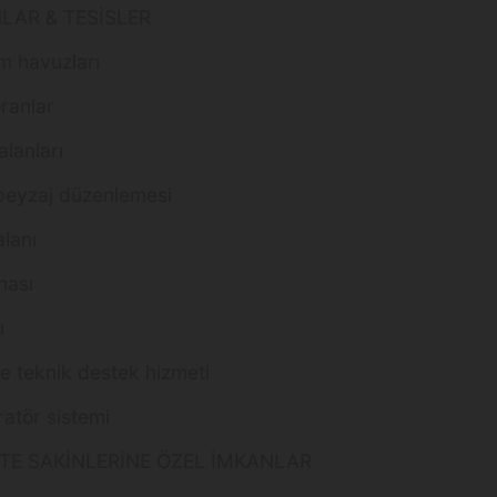
LAR & TESİSLER
m havuzları
ranlar
lanları
peyzaj düzenlemesi
lanı
hası
ı
e teknik destek hizmeti
atör sistemi
İTE SAKİNLERİNE ÖZEL İMKANLAR