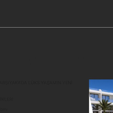
Şubat 2024
Mart 2026
kanı
Başlangıç Tarihi
Teslim Tarihi
KARŞIYAKA’DA LÜKS YAŞAMIN YENİ
İKLERİ
ıtımı