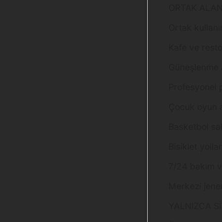
ORTAK ALAN
Ortak kullanı
Kafe ve resto
Güneşlenme a
Profesyonel 
Çocuk oyun a
Basketbol sa
Bisiklet yollar
7/24 bakım v
Merkezi jener
YALNIZCA S