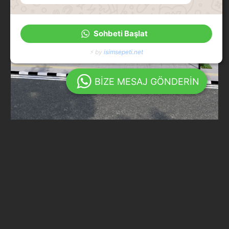
Sohbeti Başlat
⚡ by
isimsepeti.net
BİZE MESAJ GÖNDERİN
Çanakkale Apartmanı