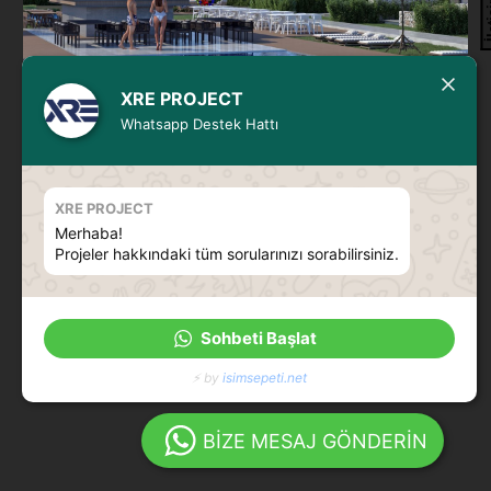
İle
XRE PROJECT
Whatsapp Destek Hattı
Casa La Vista
XRE PROJECT
Merhaba!
Projeler hakkındaki tüm sorularınızı sorabilirsiniz.
Tüm Hakları Saklıdır ©
XRE Türkiye
- Yazılım:
Winter
Sohbeti Başlat
⚡ by
isimsepeti.net
BİZE MESAJ GÖNDERİN